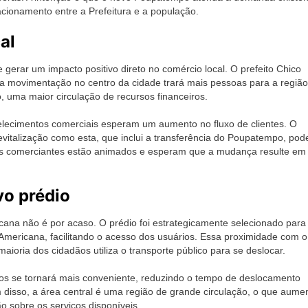
ionamento entre a Prefeitura e a população.
al
erar um impacto positivo direto no comércio local. O prefeito Chico
e a movimentação no centro da cidade trará mais pessoas para a região
, uma maior circulação de recursos financeiros.
elecimentos comerciais esperam um aumento no fluxo de clientes. O
revitalização como esta, que inclui a transferência do Poupatempo, pod
Os comerciantes estão animados e esperam que a mudança resulte em
vo prédio
ana não é por acaso. O prédio foi estrategicamente selecionado para
 Americana, facilitando o acesso dos usuários. Essa proximidade com o
aioria dos cidadãos utiliza o transporte público para se deslocar.
cos se tornará mais conveniente, reduzindo o tempo de deslocamento
 disso, a área central é uma região de grande circulação, o que aume
o sobre os serviços disponíveis.