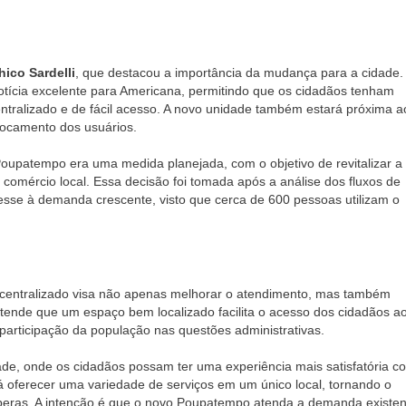
hico Sardelli
, que destacou a importância da mudança para a cidade.
notícia excelente para Americana, permitindo que os cidadãos tenham
ntralizado e de fácil acesso. A novo unidade também estará próxima a
slocamento dos usuários.
 Poupatempo era uma medida planejada, com o objetivo de revitalizar a
comércio local. Essa decisão foi tomada após a análise dos fluxos de
se à demanda crescente, visto que cerca de 600 pessoas utilizam o
centralizado visa não apenas melhorar o atendimento, mas também
ntende que um espaço bem localizado facilita o acesso dos cidadãos a
 participação da população nas questões administrativas.
dade, onde os cidadãos possam ter uma experiência mais satisfatória c
á oferecer uma variedade de serviços em um único local, tornando o
 esperas. A intenção é que o novo Poupatempo atenda a demanda existen