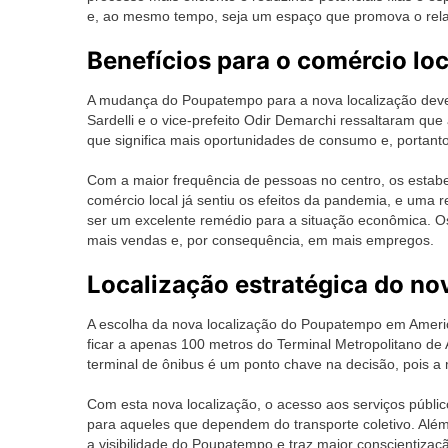
e, ao mesmo tempo, seja um espaço que promova o relac
Benefícios para o comércio loc
A mudança do Poupatempo para a nova localização deve g
Sardelli e o vice-prefeito Odir Demarchi ressaltaram qu
que significa mais oportunidades de consumo e, portanto
Com a maior frequência de pessoas no centro, os estab
comércio local já sentiu os efeitos da pandemia, e uma 
ser um excelente remédio para a situação econômica. 
mais vendas e, por consequência, em mais empregos.
Localização estratégica do no
A escolha da nova localização do Poupatempo em Americ
ficar a apenas 100 metros do Terminal Metropolitano de
terminal de ônibus é um ponto chave na decisão, pois a m
Com esta nova localização, o acesso aos serviços públi
para aqueles que dependem do transporte coletivo. Além
a visibilidade do Poupatempo e traz maior conscientizaçã